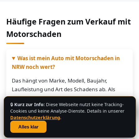
Häufige Fragen zum Verkauf mit
Motorschaden
Was ist mein Auto mit Motorschaden in
NRW noch wert?
Das hängt von Marke, Modell, Baujahr,
Laufleistung und Art des Schadens ab. Als
grobe Richtung: Fahrzeuge mit Motorschaden
🔒
Kurz zur Info:
Diese Webseite nutzt keine Tracking-
bringen je nach Restwert der Karosserie und
💬
Cookies und keine Analyse-Dienste. Details in unserer
der Teile oft noch mehrere hundert bis
Datenschutzerklärung
.
mehrere tausend Euro. Schicken Sie uns die
Alles klar
Fahrzeugdaten – Sie bekommen von uns eine