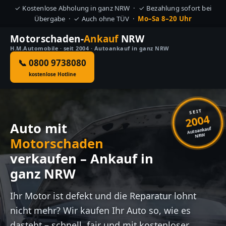
✓ Kostenlose Abholung in ganz NRW · ✓ Bezahlung sofort bei
Übergabe · ✓ Auch ohne TÜV ·
Mo–Sa 8–20 Uhr
Motorschaden-
Ankauf
NRW
H.M.Automobile · seit 2004 · Autoankauf in ganz NRW
📞 0800 9738080
kostenlose Hotline
SEIT
2004
Auto mit
Autoankauf
NRW
Motorschaden
verkaufen – Ankauf in
ganz NRW
Ihr Motor ist defekt und die Reparatur lohnt
nicht mehr? Wir kaufen Ihr Auto so, wie es
dasteht – schnell, fair und mit kostenloser