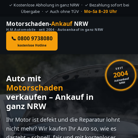
✓ Kostenlose Abholung in ganz NRW · ✓ Bezahlung sofort bei
Übergabe · ✓ Auch ohne TÜV ·
Mo–Sa 8–20 Uhr
Motorschaden-
Ankauf
NRW
H.M.Automobile · seit 2004 · Autoankauf in ganz NRW
📞 0800 9738080
kostenlose Hotline
SEIT
2004
Auto mit
Autoankauf
NRW
Motorschaden
verkaufen – Ankauf in
ganz NRW
Ihr Motor ist defekt und die Reparatur lohnt
nicht mehr? Wir kaufen Ihr Auto so, wie es
dasteht – schnell, fair und mit kostenloser