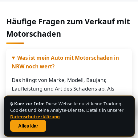
Häufige Fragen zum Verkauf mit
Motorschaden
Was ist mein Auto mit Motorschaden in
NRW noch wert?
Das hängt von Marke, Modell, Baujahr,
Laufleistung und Art des Schadens ab. Als
grobe Richtung: Fahrzeuge mit Motorschaden
🔒
Kurz zur Info:
Diese Webseite nutzt keine Tracking-
bringen je nach Restwert der Karosserie und
💬
Cookies und keine Analyse-Dienste. Details in unserer
der Teile oft noch mehrere hundert bis
Datenschutzerklärung
.
mehrere tausend Euro. Schicken Sie uns die
Alles klar
Fahrzeugdaten – Sie bekommen von uns eine