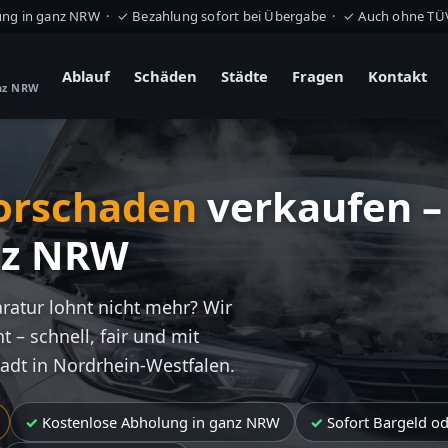
ung in ganz NRW · ✓ Bezahlung sofort bei Übergabe · ✓ Auch ohne T
Ablauf
Schäden
Städte
Fragen
Kontakt
anz NRW
orschaden
verkaufen –
nz NRW
aratur lohnt nicht mehr? Wir
t – schnell, fair und mit
tadt in Nordrhein-Westfalen.
Kostenlose Abholung in ganz NRW
Sofort Bargeld o