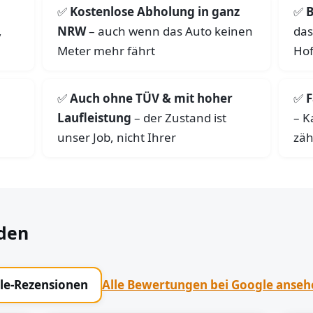
Kostenlose Abholung in ganz
B
,
NRW
– auch wenn das Auto keinen
das
Meter mehr fährt
Hof
Auch ohne TÜV & mit hoher
F
Laufleistung
– der Zustand ist
– K
unser Job, nicht Ihrer
zäh
den
gle-Rezensionen
Alle Bewertungen bei Google anse