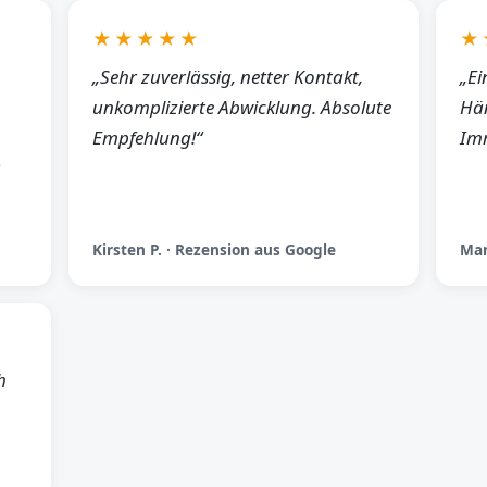
★★★★★
★
„Sehr zuverlässig, netter Kontakt,
„Ei
unkomplizierte Abwicklung. Absolute
Hän
Empfehlung!“
Imm
Kirsten P. · Rezension aus Google
Man
h