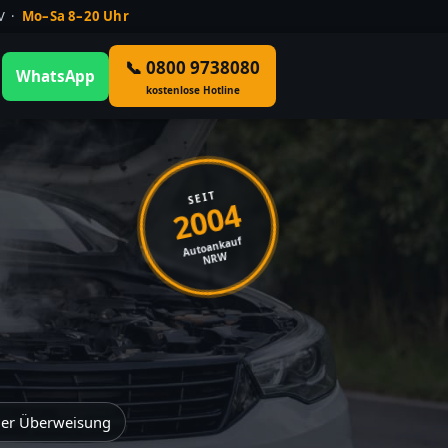
ÜV ·
Mo–Sa 8–20 Uhr
📞 0800 9738080
WhatsApp
kostenlose Hotline
SEIT
2004
Autoankauf
NRW
der Überweisung