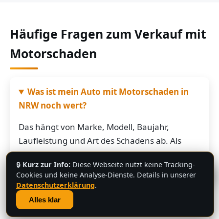
Häufige Fragen zum Verkauf mit
Motorschaden
Was ist mein Auto mit Motorschaden in
NRW noch wert?
Das hängt von Marke, Modell, Baujahr,
Laufleistung und Art des Schadens ab. Als
grobe Richtung: Fahrzeuge mit Motorschaden
🔒
Kurz zur Info:
Diese Webseite nutzt keine Tracking-
bringen je nach Restwert der Karosserie und
💬
Cookies und keine Analyse-Dienste. Details in unserer
der Teile oft noch mehrere hundert bis
Datenschutzerklärung
.
mehrere tausend Euro. Schicken Sie uns die
Alles klar
Fahrzeugdaten – Sie bekommen von uns eine