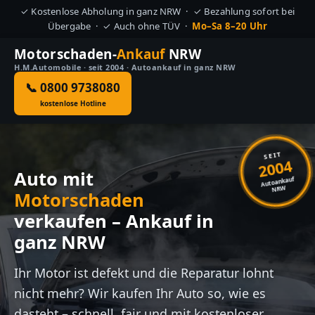
✓ Kostenlose Abholung in ganz NRW · ✓ Bezahlung sofort bei
Übergabe · ✓ Auch ohne TÜV ·
Mo–Sa 8–20 Uhr
Motorschaden-
Ankauf
NRW
H.M.Automobile · seit 2004 · Autoankauf in ganz NRW
📞 0800 9738080
kostenlose Hotline
SEIT
2004
Auto mit
Autoankauf
NRW
Motorschaden
verkaufen – Ankauf in
ganz NRW
Ihr Motor ist defekt und die Reparatur lohnt
nicht mehr? Wir kaufen Ihr Auto so, wie es
dasteht – schnell, fair und mit kostenloser