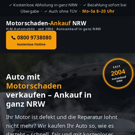
✓ Kostenlose Abholung in ganz NRW · ✓ Bezahlung sofort bei
Übergabe · ✓ Auch ohne TÜV ·
Mo–Sa 8–20 Uhr
Motorschaden-
Ankauf
NRW
H.M.Automobile · seit 2004 · Autoankauf in ganz NRW
📞 0800 9738080
kostenlose Hotline
SEIT
2004
Auto mit
Autoankauf
NRW
Motorschaden
verkaufen – Ankauf in
ganz NRW
Ihr Motor ist defekt und die Reparatur lohnt
nicht mehr? Wir kaufen Ihr Auto so, wie es
dasteht – schnell, fair und mit kostenloser