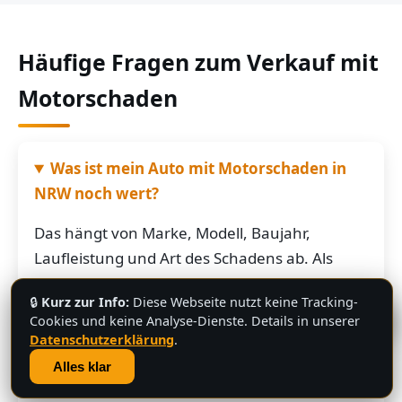
Häufige Fragen zum Verkauf mit
Motorschaden
Was ist mein Auto mit Motorschaden in
NRW noch wert?
Das hängt von Marke, Modell, Baujahr,
Laufleistung und Art des Schadens ab. Als
grobe Richtung: Fahrzeuge mit Motorschaden
🔒
Kurz zur Info:
Diese Webseite nutzt keine Tracking-
bringen je nach Restwert der Karosserie und
💬
Cookies und keine Analyse-Dienste. Details in unserer
der Teile oft noch mehrere hundert bis
Datenschutzerklärung
.
mehrere tausend Euro. Schicken Sie uns die
Alles klar
Fahrzeugdaten – Sie bekommen von uns eine