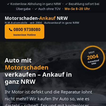
✓ Kostenlose Abholung in ganz NRW · ✓ Bezahlung sofort bei
Übergabe · ✓ Auch ohne TÜV ·
Mo–Sa 8–20 Uhr
Motorschaden-
Ankauf
NRW
H.M.Automobile · seit 2004 · Autoankauf in ganz NRW
📞 0800 9738080
kostenlose Hotline
SEIT
2004
Auto mit
Autoankauf
NRW
Motorschaden
verkaufen – Ankauf in
ganz NRW
Ihr Motor ist defekt und die Reparatur lohnt
nicht mehr? Wir kaufen Ihr Auto so, wie es
dasteht – schnell, fair und mit kostenloser