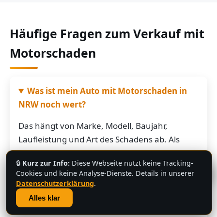
Häufige Fragen zum Verkauf mit
Motorschaden
Was ist mein Auto mit Motorschaden in
NRW noch wert?
Das hängt von Marke, Modell, Baujahr,
Laufleistung und Art des Schadens ab. Als
grobe Richtung: Fahrzeuge mit Motorschaden
🔒
Kurz zur Info:
Diese Webseite nutzt keine Tracking-
bringen je nach Restwert der Karosserie und
💬
Cookies und keine Analyse-Dienste. Details in unserer
der Teile oft noch mehrere hundert bis
Datenschutzerklärung
.
mehrere tausend Euro. Schicken Sie uns die
Alles klar
Fahrzeugdaten – Sie bekommen von uns eine