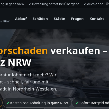
ung in ganz NRW · ✓ Bezahlung sofort bei Übergabe · ✓ Auch ohne T
Ablauf
Schäden
Städte
Fragen
Kontakt
anz NRW
orschaden
verkaufen –
nz NRW
aratur lohnt nicht mehr? Wir
t – schnell, fair und mit
tadt in Nordrhein-Westfalen.
Kostenlose Abholung in ganz NRW
Sofort Bargeld o