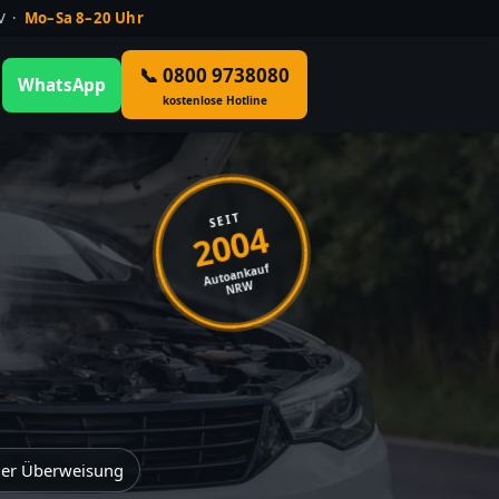
ÜV ·
Mo–Sa 8–20 Uhr
📞 0800 9738080
WhatsApp
kostenlose Hotline
SEIT
2004
Autoankauf
NRW
der Überweisung