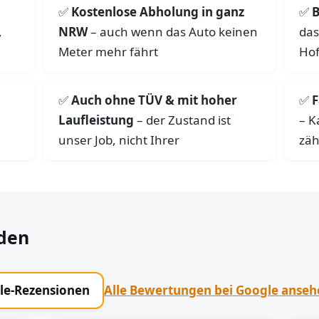
Kostenlose Abholung in ganz
B
,
NRW
– auch wenn das Auto keinen
das
Meter mehr fährt
Hof
Auch ohne TÜV & mit hoher
F
Laufleistung
– der Zustand ist
– K
unser Job, nicht Ihrer
zäh
den
gle-Rezensionen
Alle Bewertungen bei Google anse