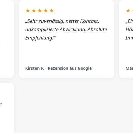
★★★★★
★
„Sehr zuverlässig, netter Kontakt,
„Ei
unkomplizierte Abwicklung. Absolute
Hän
Empfehlung!“
Imm
Kirsten P. · Rezension aus Google
Man
h