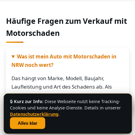
Häufige Fragen zum Verkauf mit
Motorschaden
Was ist mein Auto mit Motorschaden in
NRW noch wert?
Das hängt von Marke, Modell, Baujahr,
Laufleistung und Art des Schadens ab. Als
grobe Richtung: Fahrzeuge mit Motorschaden
🔒
Kurz zur Info:
Diese Webseite nutzt keine Tracking-
bringen je nach Restwert der Karosserie und
💬
Cookies und keine Analyse-Dienste. Details in unserer
der Teile oft noch mehrere hundert bis
Datenschutzerklärung
.
mehrere tausend Euro. Schicken Sie uns die
Alles klar
Fahrzeugdaten – Sie bekommen von uns eine