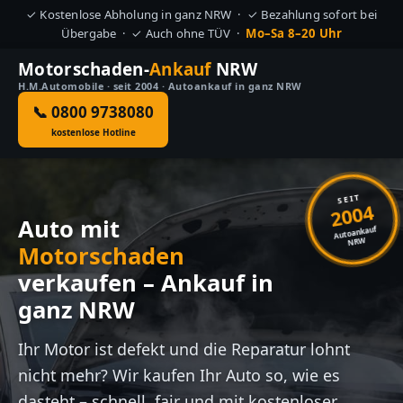
✓ Kostenlose Abholung in ganz NRW · ✓ Bezahlung sofort bei
Übergabe · ✓ Auch ohne TÜV ·
Mo–Sa 8–20 Uhr
Motorschaden-
Ankauf
NRW
H.M.Automobile · seit 2004 · Autoankauf in ganz NRW
📞 0800 9738080
kostenlose Hotline
SEIT
2004
Auto mit
Autoankauf
NRW
Motorschaden
verkaufen – Ankauf in
ganz NRW
Ihr Motor ist defekt und die Reparatur lohnt
nicht mehr? Wir kaufen Ihr Auto so, wie es
dasteht – schnell, fair und mit kostenloser