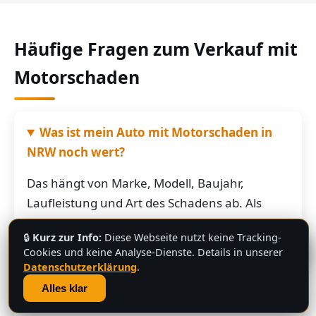
Häufige Fragen zum Verkauf mit
Motorschaden
Was ist mein Auto mit Motorschaden in
NRW noch wert?
Das hängt von Marke, Modell, Baujahr,
Laufleistung und Art des Schadens ab. Als
grobe Richtung: Fahrzeuge mit Motorschaden
🔒
Kurz zur Info:
Diese Webseite nutzt keine Tracking-
bringen je nach Restwert der Karosserie und
💬
Cookies und keine Analyse-Dienste. Details in unserer
der Teile oft noch mehrere hundert bis
Datenschutzerklärung
.
mehrere tausend Euro. Schicken Sie uns die
Alles klar
Fahrzeugdaten – Sie bekommen von uns eine