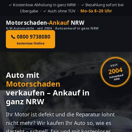
✓ Kostenlose Abholung in ganz NRW · ✓ Bezahlung sofort bei
Übergabe · ✓ Auch ohne TÜV ·
Mo–Sa 8–20 Uhr
Motorschaden-
Ankauf
NRW
H.M.Automobile · seit 2004 · Autoankauf in ganz NRW
📞 0800 9738080
kostenlose Hotline
SEIT
2004
Auto mit
Autoankauf
NRW
Motorschaden
verkaufen – Ankauf in
ganz NRW
Ihr Motor ist defekt und die Reparatur lohnt
nicht mehr? Wir kaufen Ihr Auto so, wie es
dasteht – schnell, fair und mit kostenloser