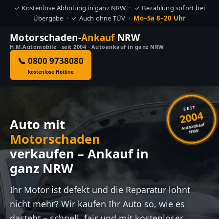
✓ Kostenlose Abholung in ganz NRW · ✓ Bezahlung sofort bei
Übergabe · ✓ Auch ohne TÜV ·
Mo–Sa 8–20 Uhr
Motorschaden-
Ankauf
NRW
H.M.Automobile · seit 2004 · Autoankauf in ganz NRW
📞 0800 9738080
kostenlose Hotline
SEIT
2004
Auto mit
Autoankauf
NRW
Motorschaden
verkaufen – Ankauf in
ganz NRW
Ihr Motor ist defekt und die Reparatur lohnt
nicht mehr? Wir kaufen Ihr Auto so, wie es
dasteht – schnell, fair und mit kostenloser