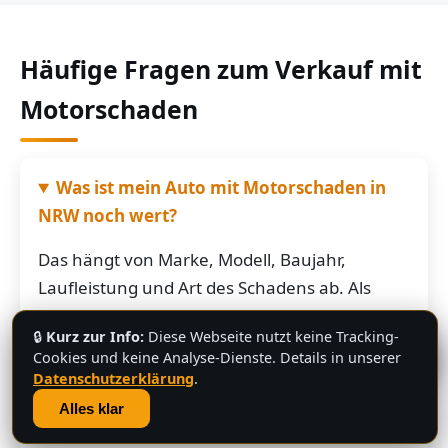
Häufige Fragen zum Verkauf mit
Motorschaden
Was ist mein Auto mit Motorschaden in
NRW noch wert?
Das hängt von Marke, Modell, Baujahr,
Laufleistung und Art des Schadens ab. Als
grobe Richtung: Fahrzeuge mit Motorschaden
🔒
Kurz zur Info:
Diese Webseite nutzt keine Tracking-
bringen je nach Restwert der Karosserie und
💬
Cookies und keine Analyse-Dienste. Details in unserer
der Teile oft noch mehrere hundert bis
Datenschutzerklärung
.
mehrere tausend Euro. Schicken Sie uns die
Alles klar
Fahrzeugdaten – Sie bekommen von uns eine