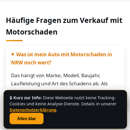
Häufige Fragen zum Verkauf mit
Motorschaden
Was ist mein Auto mit Motorschaden in
NRW noch wert?
Das hängt von Marke, Modell, Baujahr,
Laufleistung und Art des Schadens ab. Als
grobe Richtung: Fahrzeuge mit Motorschaden
🔒
Kurz zur Info:
Diese Webseite nutzt keine Tracking-
bringen je nach Restwert der Karosserie und
💬
Cookies und keine Analyse-Dienste. Details in unserer
der Teile oft noch mehrere hundert bis
Datenschutzerklärung
.
mehrere tausend Euro. Schicken Sie uns die
Alles klar
Fahrzeugdaten – Sie bekommen von uns eine