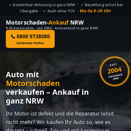
✓ Kostenlose Abholung in ganz NRW · ✓ Bezahlung sofort bei
Übergabe · ✓ Auch ohne TÜV ·
Mo–Sa 8–20 Uhr
Motorschaden-
Ankauf
NRW
H.M.Automobile · seit 2004 · Autoankauf in ganz NRW
📞 0800 9738080
kostenlose Hotline
SEIT
2004
Auto mit
Autoankauf
NRW
Motorschaden
verkaufen – Ankauf in
ganz NRW
Ihr Motor ist defekt und die Reparatur lohnt
nicht mehr? Wir kaufen Ihr Auto so, wie es
dasteht – schnell, fair und mit kostenloser