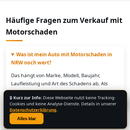
Häufige Fragen zum Verkauf mit
Motorschaden
Was ist mein Auto mit Motorschaden in
NRW noch wert?
Das hängt von Marke, Modell, Baujahr,
Laufleistung und Art des Schadens ab. Als
grobe Richtung: Fahrzeuge mit Motorschaden
🔒
Kurz zur Info:
Diese Webseite nutzt keine Tracking-
bringen je nach Restwert der Karosserie und
💬
Cookies und keine Analyse-Dienste. Details in unserer
der Teile oft noch mehrere hundert bis
Datenschutzerklärung
.
mehrere tausend Euro. Schicken Sie uns die
Alles klar
Fahrzeugdaten – Sie bekommen von uns eine