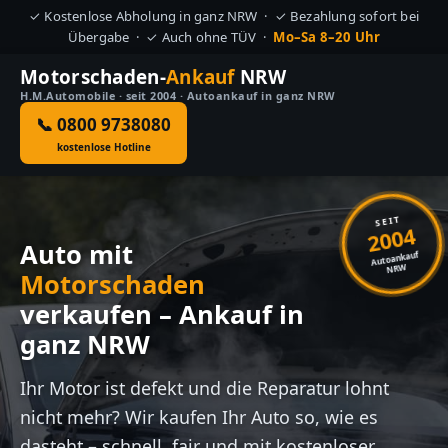
✓ Kostenlose Abholung in ganz NRW · ✓ Bezahlung sofort bei
Übergabe · ✓ Auch ohne TÜV ·
Mo–Sa 8–20 Uhr
Motorschaden-
Ankauf
NRW
H.M.Automobile · seit 2004 · Autoankauf in ganz NRW
📞 0800 9738080
kostenlose Hotline
SEIT
2004
Auto mit
Autoankauf
NRW
Motorschaden
verkaufen – Ankauf in
ganz NRW
Ihr Motor ist defekt und die Reparatur lohnt
nicht mehr? Wir kaufen Ihr Auto so, wie es
dasteht – schnell, fair und mit kostenloser