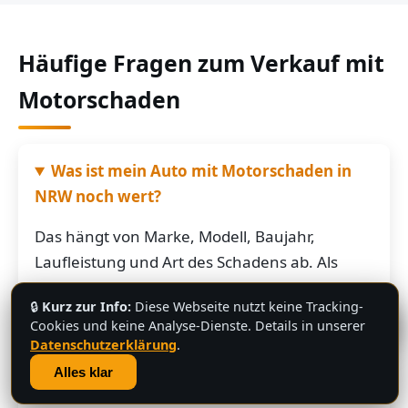
Häufige Fragen zum Verkauf mit
Motorschaden
Was ist mein Auto mit Motorschaden in
NRW noch wert?
Das hängt von Marke, Modell, Baujahr,
Laufleistung und Art des Schadens ab. Als
grobe Richtung: Fahrzeuge mit Motorschaden
🔒
Kurz zur Info:
Diese Webseite nutzt keine Tracking-
bringen je nach Restwert der Karosserie und
💬
Cookies und keine Analyse-Dienste. Details in unserer
der Teile oft noch mehrere hundert bis
Datenschutzerklärung
.
mehrere tausend Euro. Schicken Sie uns die
Alles klar
Fahrzeugdaten – Sie bekommen von uns eine