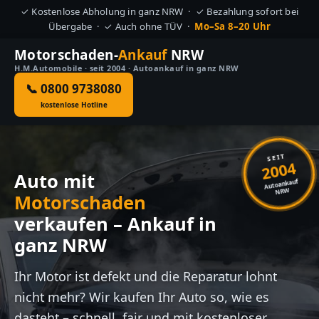
✓ Kostenlose Abholung in ganz NRW · ✓ Bezahlung sofort bei
Übergabe · ✓ Auch ohne TÜV ·
Mo–Sa 8–20 Uhr
Motorschaden-
Ankauf
NRW
H.M.Automobile · seit 2004 · Autoankauf in ganz NRW
📞 0800 9738080
kostenlose Hotline
SEIT
2004
Auto mit
Autoankauf
NRW
Motorschaden
verkaufen – Ankauf in
ganz NRW
Ihr Motor ist defekt und die Reparatur lohnt
nicht mehr? Wir kaufen Ihr Auto so, wie es
dasteht – schnell, fair und mit kostenloser