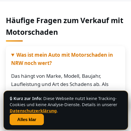
Häufige Fragen zum Verkauf mit
Motorschaden
Was ist mein Auto mit Motorschaden in
NRW noch wert?
Das hängt von Marke, Modell, Baujahr,
Laufleistung und Art des Schadens ab. Als
grobe Richtung: Fahrzeuge mit Motorschaden
🔒
Kurz zur Info:
Diese Webseite nutzt keine Tracking-
bringen je nach Restwert der Karosserie und
💬
Cookies und keine Analyse-Dienste. Details in unserer
der Teile oft noch mehrere hundert bis
Datenschutzerklärung
.
mehrere tausend Euro. Schicken Sie uns die
Alles klar
Fahrzeugdaten – Sie bekommen von uns eine