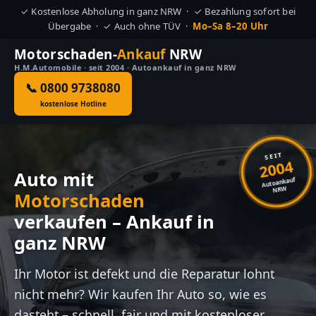
✓ Kostenlose Abholung in ganz NRW · ✓ Bezahlung sofort bei
Übergabe · ✓ Auch ohne TÜV ·
Mo–Sa 8–20 Uhr
Motorschaden-
Ankauf
NRW
H.M.Automobile · seit 2004 · Autoankauf in ganz NRW
📞 0800 9738080
kostenlose Hotline
SEIT
2004
Auto mit
Autoankauf
NRW
Motorschaden
verkaufen – Ankauf in
ganz NRW
Ihr Motor ist defekt und die Reparatur lohnt
nicht mehr? Wir kaufen Ihr Auto so, wie es
dasteht – schnell, fair und mit kostenloser