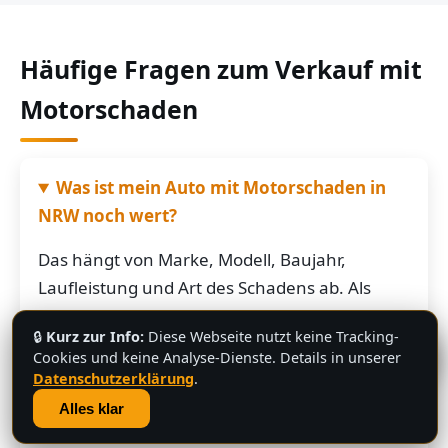
Häufige Fragen zum Verkauf mit
Motorschaden
Was ist mein Auto mit Motorschaden in
NRW noch wert?
Das hängt von Marke, Modell, Baujahr,
Laufleistung und Art des Schadens ab. Als
grobe Richtung: Fahrzeuge mit Motorschaden
🔒
Kurz zur Info:
Diese Webseite nutzt keine Tracking-
bringen je nach Restwert der Karosserie und
💬
Cookies und keine Analyse-Dienste. Details in unserer
der Teile oft noch mehrere hundert bis
Datenschutzerklärung
.
mehrere tausend Euro. Schicken Sie uns die
Alles klar
Fahrzeugdaten – Sie bekommen von uns eine