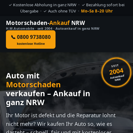
✓ Kostenlose Abholung in ganz NRW · ✓ Bezahlung sofort bei
Übergabe · ✓ Auch ohne TÜV ·
Mo–Sa 8–20 Uhr
Motorschaden-
Ankauf
NRW
H.M.Automobile · seit 2004 · Autoankauf in ganz NRW
📞 0800 9738080
kostenlose Hotline
SEIT
2004
Auto mit
Autoankauf
NRW
Motorschaden
verkaufen – Ankauf in
ganz NRW
Ihr Motor ist defekt und die Reparatur lohnt
nicht mehr? Wir kaufen Ihr Auto so, wie es
dasteht – schnell, fair und mit kostenloser