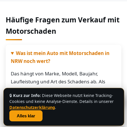
Häufige Fragen zum Verkauf mit
Motorschaden
Was ist mein Auto mit Motorschaden in
NRW noch wert?
Das hängt von Marke, Modell, Baujahr,
Laufleistung und Art des Schadens ab. Als
grobe Richtung: Fahrzeuge mit Motorschaden
🔒
Kurz zur Info:
Diese Webseite nutzt keine Tracking-
bringen je nach Restwert der Karosserie und
💬
Cookies und keine Analyse-Dienste. Details in unserer
der Teile oft noch mehrere hundert bis
Datenschutzerklärung
.
mehrere tausend Euro. Schicken Sie uns die
Alles klar
Fahrzeugdaten – Sie bekommen von uns eine