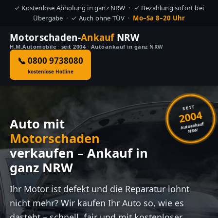
✓ Kostenlose Abholung in ganz NRW · ✓ Bezahlung sofort bei
Übergabe · ✓ Auch ohne TÜV ·
Mo–Sa 8–20 Uhr
Motorschaden-
Ankauf
NRW
H.M.Automobile · seit 2004 · Autoankauf in ganz NRW
📞 0800 9738080
kostenlose Hotline
SEIT
2004
Auto mit
Autoankauf
NRW
Motorschaden
verkaufen – Ankauf in
ganz NRW
Ihr Motor ist defekt und die Reparatur lohnt
nicht mehr? Wir kaufen Ihr Auto so, wie es
dasteht – schnell, fair und mit kostenloser