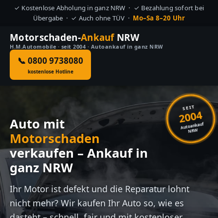
✓ Kostenlose Abholung in ganz NRW · ✓ Bezahlung sofort bei
Übergabe · ✓ Auch ohne TÜV ·
Mo–Sa 8–20 Uhr
Motorschaden-
Ankauf
NRW
H.M.Automobile · seit 2004 · Autoankauf in ganz NRW
📞 0800 9738080
kostenlose Hotline
SEIT
2004
Auto mit
Autoankauf
NRW
Motorschaden
verkaufen – Ankauf in
ganz NRW
Ihr Motor ist defekt und die Reparatur lohnt
nicht mehr? Wir kaufen Ihr Auto so, wie es
dasteht – schnell, fair und mit kostenloser