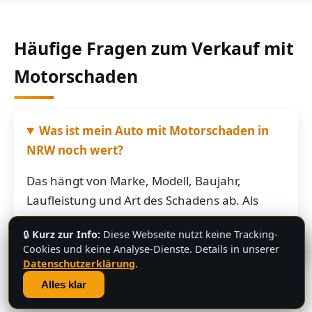
Häufige Fragen zum Verkauf mit
Motorschaden
Was ist mein Auto mit Motorschaden in
NRW noch wert?
Das hängt von Marke, Modell, Baujahr,
Laufleistung und Art des Schadens ab. Als
grobe Richtung: Fahrzeuge mit Motorschaden
🔒
Kurz zur Info:
Diese Webseite nutzt keine Tracking-
bringen je nach Restwert der Karosserie und
💬
Cookies und keine Analyse-Dienste. Details in unserer
der Teile oft noch mehrere hundert bis
Datenschutzerklärung
.
mehrere tausend Euro. Schicken Sie uns die
Alles klar
Fahrzeugdaten – Sie bekommen von uns eine