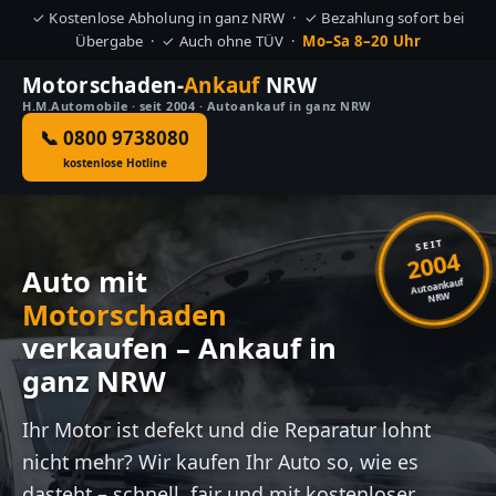
✓ Kostenlose Abholung in ganz NRW · ✓ Bezahlung sofort bei
Übergabe · ✓ Auch ohne TÜV ·
Mo–Sa 8–20 Uhr
Motorschaden-
Ankauf
NRW
H.M.Automobile · seit 2004 · Autoankauf in ganz NRW
📞 0800 9738080
kostenlose Hotline
SEIT
2004
Auto mit
Autoankauf
NRW
Motorschaden
verkaufen – Ankauf in
ganz NRW
Ihr Motor ist defekt und die Reparatur lohnt
nicht mehr? Wir kaufen Ihr Auto so, wie es
dasteht – schnell, fair und mit kostenloser