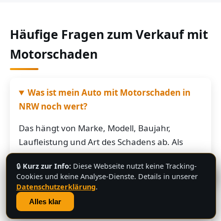
Häufige Fragen zum Verkauf mit
Motorschaden
Was ist mein Auto mit Motorschaden in
NRW noch wert?
Das hängt von Marke, Modell, Baujahr,
Laufleistung und Art des Schadens ab. Als
grobe Richtung: Fahrzeuge mit Motorschaden
🔒
Kurz zur Info:
Diese Webseite nutzt keine Tracking-
bringen je nach Restwert der Karosserie und
💬
Cookies und keine Analyse-Dienste. Details in unserer
der Teile oft noch mehrere hundert bis
Datenschutzerklärung
.
mehrere tausend Euro. Schicken Sie uns die
Alles klar
Fahrzeugdaten – Sie bekommen von uns eine