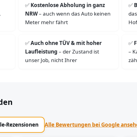
Kostenlose Abholung in ganz
B
,
NRW
– auch wenn das Auto keinen
das
Meter mehr fährt
Hof
Auch ohne TÜV & mit hoher
F
Laufleistung
– der Zustand ist
– K
unser Job, nicht Ihrer
zäh
den
gle-Rezensionen
Alle Bewertungen bei Google anse