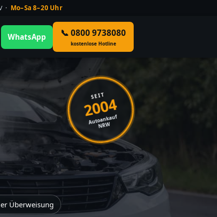
ÜV ·
Mo–Sa 8–20 Uhr
📞 0800 9738080
WhatsApp
kostenlose Hotline
SEIT
2004
Autoankauf
NRW
der Überweisung