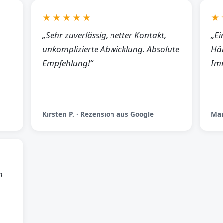
★★★★★
★
„Sehr zuverlässig, netter Kontakt,
„Ei
unkomplizierte Abwicklung. Absolute
Hän
Empfehlung!“
Imm
Kirsten P. · Rezension aus Google
Man
h