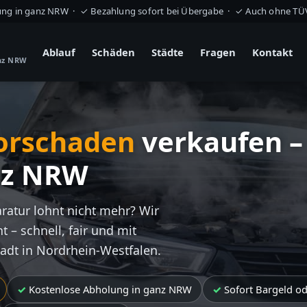
ung in ganz NRW · ✓ Bezahlung sofort bei Übergabe · ✓ Auch ohne T
Ablauf
Schäden
Städte
Fragen
Kontakt
anz NRW
orschaden
verkaufen –
nz NRW
aratur lohnt nicht mehr? Wir
t – schnell, fair und mit
tadt in Nordrhein-Westfalen.
Kostenlose Abholung in ganz NRW
Sofort Bargeld o