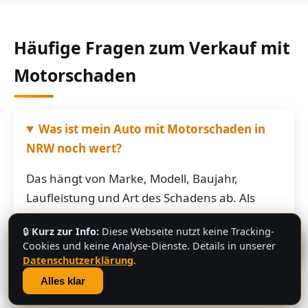
Häufige Fragen zum Verkauf mit
Motorschaden
Was ist mein Auto mit Motorschaden in
NRW noch wert?
Das hängt von Marke, Modell, Baujahr,
Laufleistung und Art des Schadens ab. Als
grobe Richtung: Fahrzeuge mit Motorschaden
🔒
Kurz zur Info:
Diese Webseite nutzt keine Tracking-
bringen je nach Restwert der Karosserie und
💬
Cookies und keine Analyse-Dienste. Details in unserer
der Teile oft noch mehrere hundert bis
Datenschutzerklärung
.
mehrere tausend Euro. Schicken Sie uns die
Alles klar
Fahrzeugdaten – Sie bekommen von uns eine