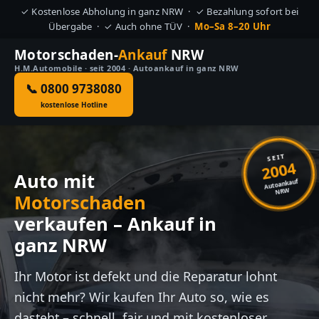
✓ Kostenlose Abholung in ganz NRW · ✓ Bezahlung sofort bei
Übergabe · ✓ Auch ohne TÜV ·
Mo–Sa 8–20 Uhr
Motorschaden-
Ankauf
NRW
H.M.Automobile · seit 2004 · Autoankauf in ganz NRW
📞 0800 9738080
kostenlose Hotline
SEIT
2004
Auto mit
Autoankauf
NRW
Motorschaden
verkaufen – Ankauf in
ganz NRW
Ihr Motor ist defekt und die Reparatur lohnt
nicht mehr? Wir kaufen Ihr Auto so, wie es
dasteht – schnell, fair und mit kostenloser