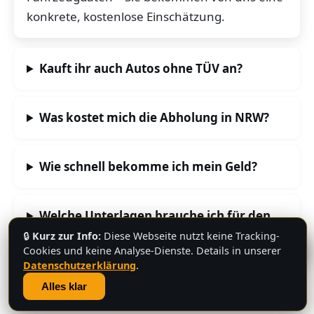
konkrete, kostenlose Einschätzung.
Kauft ihr auch Autos ohne TÜV an?
Was kostet mich die Abholung in NRW?
Wie schnell bekomme ich mein Geld?
Welche Unterlagen brauche ich für den
Verkauf?
🔒
Kurz zur Info:
Diese Webseite nutzt keine Tracking-
💬
Cookies und keine Analyse-Dienste. Details in unserer
Datenschutzerklärung
.
Übernehmt ihr auch die Abmeldung des
Alles klar
Fahrzeugs?