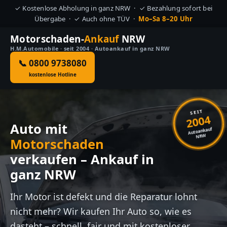
✓ Kostenlose Abholung in ganz NRW · ✓ Bezahlung sofort bei
Übergabe · ✓ Auch ohne TÜV ·
Mo–Sa 8–20 Uhr
Motorschaden-
Ankauf
NRW
H.M.Automobile · seit 2004 · Autoankauf in ganz NRW
📞 0800 9738080
kostenlose Hotline
SEIT
2004
Auto mit
Autoankauf
NRW
Motorschaden
verkaufen – Ankauf in
ganz NRW
Ihr Motor ist defekt und die Reparatur lohnt
nicht mehr? Wir kaufen Ihr Auto so, wie es
dasteht – schnell, fair und mit kostenloser