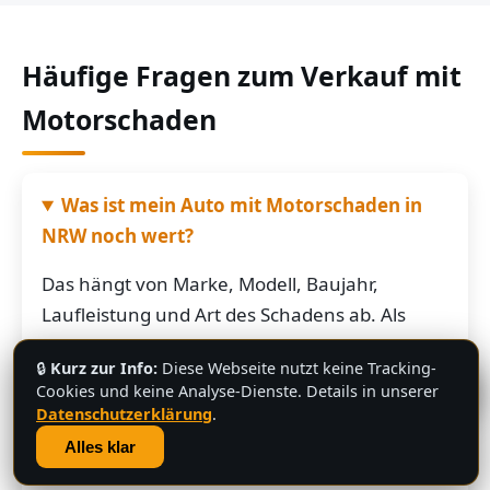
Häufige Fragen zum Verkauf mit
Motorschaden
Was ist mein Auto mit Motorschaden in
NRW noch wert?
Das hängt von Marke, Modell, Baujahr,
Laufleistung und Art des Schadens ab. Als
grobe Richtung: Fahrzeuge mit Motorschaden
🔒
Kurz zur Info:
Diese Webseite nutzt keine Tracking-
bringen je nach Restwert der Karosserie und
💬
Cookies und keine Analyse-Dienste. Details in unserer
der Teile oft noch mehrere hundert bis
Datenschutzerklärung
.
mehrere tausend Euro. Schicken Sie uns die
Alles klar
Fahrzeugdaten – Sie bekommen von uns eine