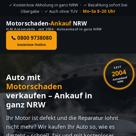
✓ Kostenlose Abholung in ganz NRW · ✓ Bezahlung sofort bei
Übergabe · ✓ Auch ohne TÜV ·
Mo–Sa 8–20 Uhr
Motorschaden-
Ankauf
NRW
H.M.Automobile · seit 2004 · Autoankauf in ganz NRW
📞 0800 9738080
kostenlose Hotline
SEIT
2004
Auto mit
Autoankauf
NRW
Motorschaden
verkaufen – Ankauf in
ganz NRW
Ihr Motor ist defekt und die Reparatur lohnt
nicht mehr? Wir kaufen Ihr Auto so, wie es
dasteht – schnell, fair und mit kostenloser