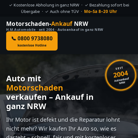
✓ Kostenlose Abholung in ganz NRW · ✓ Bezahlung sofort bei
Übergabe · ✓ Auch ohne TÜV ·
Mo–Sa 8–20 Uhr
Motorschaden-
Ankauf
NRW
H.M.Automobile · seit 2004 · Autoankauf in ganz NRW
📞 0800 9738080
kostenlose Hotline
SEIT
2004
Auto mit
Autoankauf
NRW
Motorschaden
verkaufen – Ankauf in
ganz NRW
Ihr Motor ist defekt und die Reparatur lohnt
nicht mehr? Wir kaufen Ihr Auto so, wie es
dasteht – schnell, fair und mit kostenloser