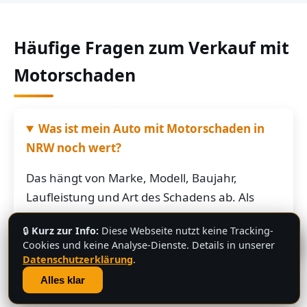
Häufige Fragen zum Verkauf mit
Motorschaden
Was ist mein Auto mit Motorschaden in
NRW noch wert?
Das hängt von Marke, Modell, Baujahr,
Laufleistung und Art des Schadens ab. Als
grobe Richtung: Fahrzeuge mit Motorschaden
🔒
Kurz zur Info:
Diese Webseite nutzt keine Tracking-
bringen je nach Restwert der Karosserie und
💬
Cookies und keine Analyse-Dienste. Details in unserer
der Teile oft noch mehrere hundert bis
Datenschutzerklärung
.
mehrere tausend Euro. Schicken Sie uns die
Alles klar
Fahrzeugdaten – Sie bekommen von uns eine