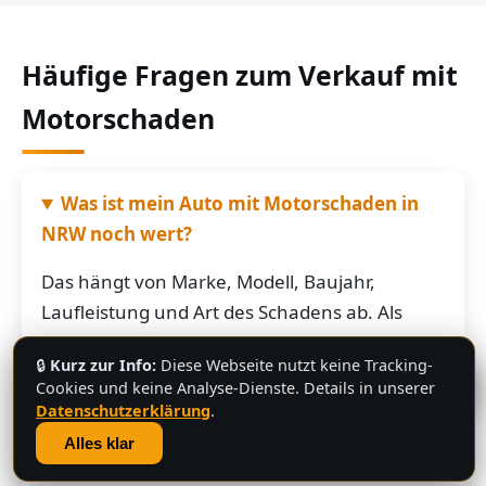
Häufige Fragen zum Verkauf mit
Motorschaden
Was ist mein Auto mit Motorschaden in
NRW noch wert?
Das hängt von Marke, Modell, Baujahr,
Laufleistung und Art des Schadens ab. Als
grobe Richtung: Fahrzeuge mit Motorschaden
🔒
Kurz zur Info:
Diese Webseite nutzt keine Tracking-
bringen je nach Restwert der Karosserie und
💬
Cookies und keine Analyse-Dienste. Details in unserer
der Teile oft noch mehrere hundert bis
Datenschutzerklärung
.
mehrere tausend Euro. Schicken Sie uns die
Alles klar
Fahrzeugdaten – Sie bekommen von uns eine