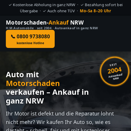
✓ Kostenlose Abholung in ganz NRW · ✓ Bezahlung sofort bei
Übergabe · ✓ Auch ohne TÜV ·
Mo–Sa 8–20 Uhr
Motorschaden-
Ankauf
NRW
H.M.Automobile · seit 2004 · Autoankauf in ganz NRW
📞 0800 9738080
kostenlose Hotline
SEIT
2004
Auto mit
Autoankauf
NRW
Motorschaden
verkaufen – Ankauf in
ganz NRW
Ihr Motor ist defekt und die Reparatur lohnt
nicht mehr? Wir kaufen Ihr Auto so, wie es
dasteht – schnell, fair und mit kostenloser