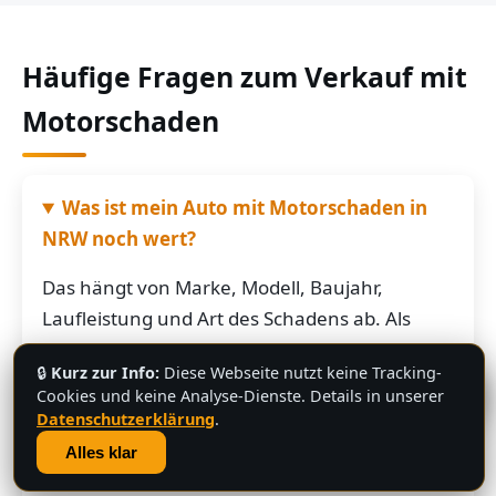
Häufige Fragen zum Verkauf mit
Motorschaden
Was ist mein Auto mit Motorschaden in
NRW noch wert?
Das hängt von Marke, Modell, Baujahr,
Laufleistung und Art des Schadens ab. Als
grobe Richtung: Fahrzeuge mit Motorschaden
🔒
Kurz zur Info:
Diese Webseite nutzt keine Tracking-
bringen je nach Restwert der Karosserie und
💬
Cookies und keine Analyse-Dienste. Details in unserer
der Teile oft noch mehrere hundert bis
Datenschutzerklärung
.
mehrere tausend Euro. Schicken Sie uns die
Alles klar
Fahrzeugdaten – Sie bekommen von uns eine