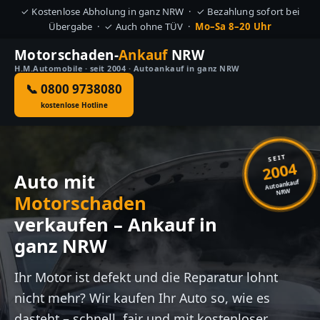
✓ Kostenlose Abholung in ganz NRW · ✓ Bezahlung sofort bei
Übergabe · ✓ Auch ohne TÜV ·
Mo–Sa 8–20 Uhr
Motorschaden-
Ankauf
NRW
H.M.Automobile · seit 2004 · Autoankauf in ganz NRW
📞 0800 9738080
kostenlose Hotline
SEIT
2004
Auto mit
Autoankauf
NRW
Motorschaden
verkaufen – Ankauf in
ganz NRW
Ihr Motor ist defekt und die Reparatur lohnt
nicht mehr? Wir kaufen Ihr Auto so, wie es
dasteht – schnell, fair und mit kostenloser