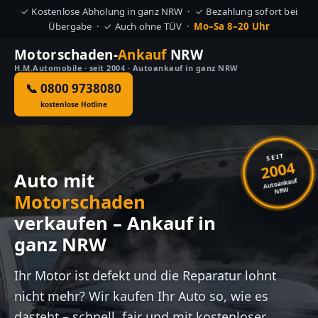
✓ Kostenlose Abholung in ganz NRW · ✓ Bezahlung sofort bei
Übergabe · ✓ Auch ohne TÜV ·
Mo–Sa 8–20 Uhr
Motorschaden-
Ankauf
NRW
H.M.Automobile · seit 2004 · Autoankauf in ganz NRW
📞 0800 9738080
kostenlose Hotline
SEIT
2004
Auto mit
Autoankauf
NRW
Motorschaden
verkaufen – Ankauf in
ganz NRW
Ihr Motor ist defekt und die Reparatur lohnt
nicht mehr? Wir kaufen Ihr Auto so, wie es
dasteht – schnell, fair und mit kostenloser