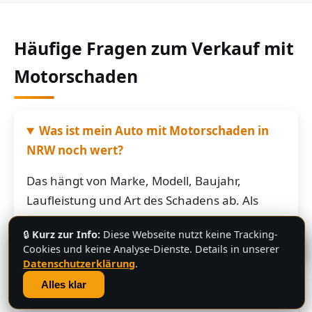
Häufige Fragen zum Verkauf mit
Motorschaden
Was ist mein Auto mit Motorschaden in
NRW noch wert?
Das hängt von Marke, Modell, Baujahr,
Laufleistung und Art des Schadens ab. Als
grobe Richtung: Fahrzeuge mit Motorschaden
🔒
Kurz zur Info:
Diese Webseite nutzt keine Tracking-
bringen je nach Restwert der Karosserie und
💬
Cookies und keine Analyse-Dienste. Details in unserer
der Teile oft noch mehrere hundert bis
Datenschutzerklärung
.
mehrere tausend Euro. Schicken Sie uns die
Alles klar
Fahrzeugdaten – Sie bekommen von uns eine