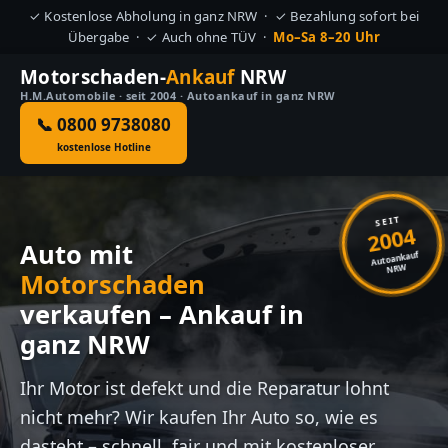
✓ Kostenlose Abholung in ganz NRW · ✓ Bezahlung sofort bei
Übergabe · ✓ Auch ohne TÜV ·
Mo–Sa 8–20 Uhr
Motorschaden-
Ankauf
NRW
H.M.Automobile · seit 2004 · Autoankauf in ganz NRW
📞 0800 9738080
kostenlose Hotline
SEIT
2004
Auto mit
Autoankauf
NRW
Motorschaden
verkaufen – Ankauf in
ganz NRW
Ihr Motor ist defekt und die Reparatur lohnt
nicht mehr? Wir kaufen Ihr Auto so, wie es
dasteht – schnell, fair und mit kostenloser