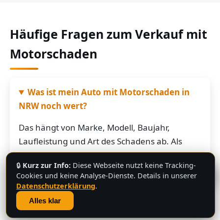
Häufige Fragen zum Verkauf mit
Motorschaden
Was ist mein Auto mit Motorschaden in
NRW noch wert?
Das hängt von Marke, Modell, Baujahr,
Laufleistung und Art des Schadens ab. Als
grobe Richtung: Fahrzeuge mit Motorschaden
🔒
Kurz zur Info:
Diese Webseite nutzt keine Tracking-
bringen je nach Restwert der Karosserie und
💬
Cookies und keine Analyse-Dienste. Details in unserer
der Teile oft noch mehrere hundert bis
Datenschutzerklärung
.
mehrere tausend Euro. Schicken Sie uns die
Alles klar
Fahrzeugdaten – Sie bekommen von uns eine