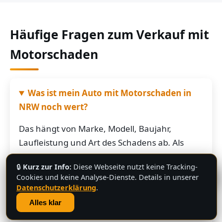
Häufige Fragen zum Verkauf mit
Motorschaden
Was ist mein Auto mit Motorschaden in
NRW noch wert?
Das hängt von Marke, Modell, Baujahr,
Laufleistung und Art des Schadens ab. Als
grobe Richtung: Fahrzeuge mit Motorschaden
🔒
Kurz zur Info:
Diese Webseite nutzt keine Tracking-
bringen je nach Restwert der Karosserie und
💬
Cookies und keine Analyse-Dienste. Details in unserer
der Teile oft noch mehrere hundert bis
Datenschutzerklärung
.
mehrere tausend Euro. Schicken Sie uns die
Alles klar
Fahrzeugdaten – Sie bekommen von uns eine