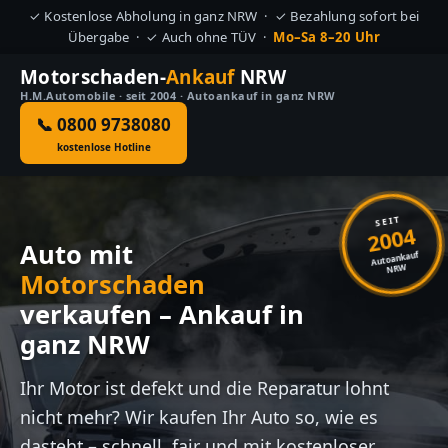
✓ Kostenlose Abholung in ganz NRW · ✓ Bezahlung sofort bei
Übergabe · ✓ Auch ohne TÜV ·
Mo–Sa 8–20 Uhr
Motorschaden-
Ankauf
NRW
H.M.Automobile · seit 2004 · Autoankauf in ganz NRW
📞 0800 9738080
kostenlose Hotline
SEIT
2004
Auto mit
Autoankauf
NRW
Motorschaden
verkaufen – Ankauf in
ganz NRW
Ihr Motor ist defekt und die Reparatur lohnt
nicht mehr? Wir kaufen Ihr Auto so, wie es
dasteht – schnell, fair und mit kostenloser