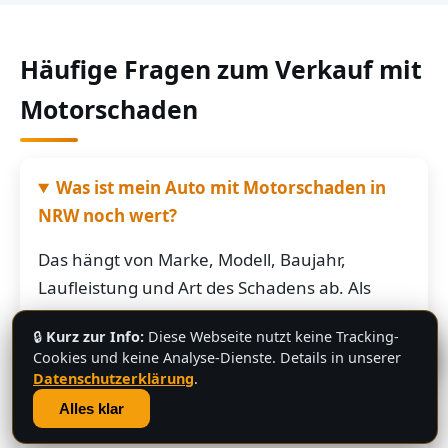
Häufige Fragen zum Verkauf mit
Motorschaden
Was ist mein Auto mit Motorschaden in
NRW noch wert?
Das hängt von Marke, Modell, Baujahr,
Laufleistung und Art des Schadens ab. Als
grobe Richtung: Fahrzeuge mit Motorschaden
🔒
Kurz zur Info:
Diese Webseite nutzt keine Tracking-
bringen je nach Restwert der Karosserie und
💬
Cookies und keine Analyse-Dienste. Details in unserer
der Teile oft noch mehrere hundert bis
Datenschutzerklärung
.
mehrere tausend Euro. Schicken Sie uns die
Alles klar
Fahrzeugdaten – Sie bekommen von uns eine