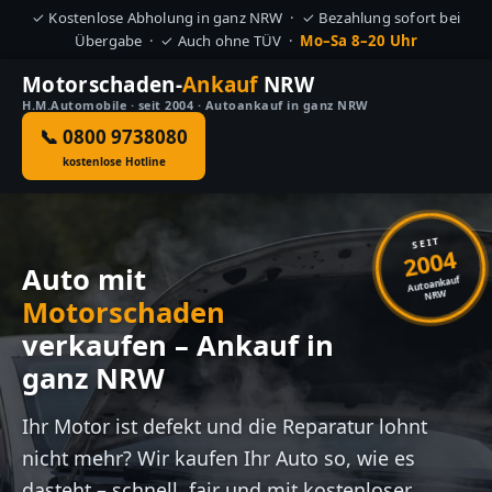
✓ Kostenlose Abholung in ganz NRW · ✓ Bezahlung sofort bei
Übergabe · ✓ Auch ohne TÜV ·
Mo–Sa 8–20 Uhr
Motorschaden-
Ankauf
NRW
H.M.Automobile · seit 2004 · Autoankauf in ganz NRW
📞 0800 9738080
kostenlose Hotline
SEIT
2004
Auto mit
Autoankauf
NRW
Motorschaden
verkaufen – Ankauf in
ganz NRW
Ihr Motor ist defekt und die Reparatur lohnt
nicht mehr? Wir kaufen Ihr Auto so, wie es
dasteht – schnell, fair und mit kostenloser