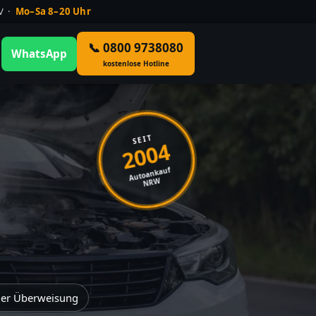
ÜV ·
Mo–Sa 8–20 Uhr
📞 0800 9738080
WhatsApp
kostenlose Hotline
SEIT
2004
Autoankauf
NRW
der Überweisung