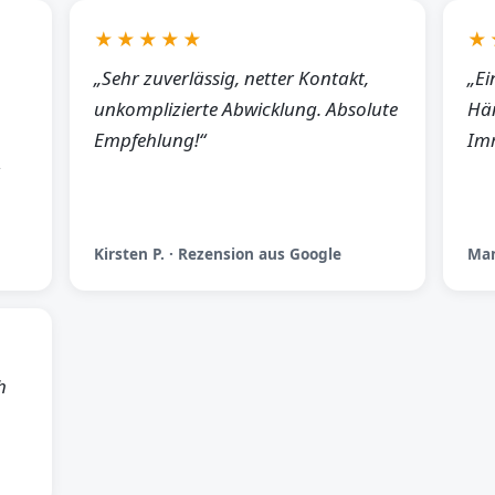
★★★★★
★
„Sehr zuverlässig, netter Kontakt,
„Ei
unkomplizierte Abwicklung. Absolute
Hän
Empfehlung!“
Imm
Kirsten P. · Rezension aus Google
Man
h