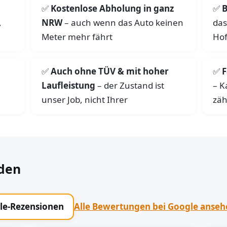
Kostenlose Abholung in ganz
B
,
NRW
– auch wenn das Auto keinen
das
Meter mehr fährt
Hof
Auch ohne TÜV & mit hoher
F
Laufleistung
– der Zustand ist
– K
unser Job, nicht Ihrer
zäh
den
gle-Rezensionen
Alle Bewertungen bei Google anse