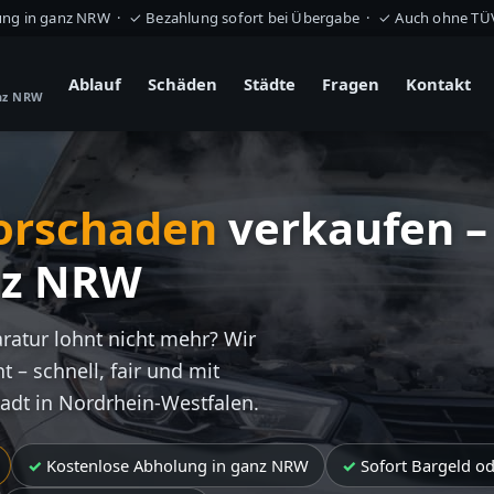
ung in ganz NRW · ✓ Bezahlung sofort bei Übergabe · ✓ Auch ohne T
Ablauf
Schäden
Städte
Fragen
Kontakt
anz NRW
orschaden
verkaufen –
nz NRW
aratur lohnt nicht mehr? Wir
t – schnell, fair und mit
tadt in Nordrhein-Westfalen.
Kostenlose Abholung in ganz NRW
Sofort Bargeld o