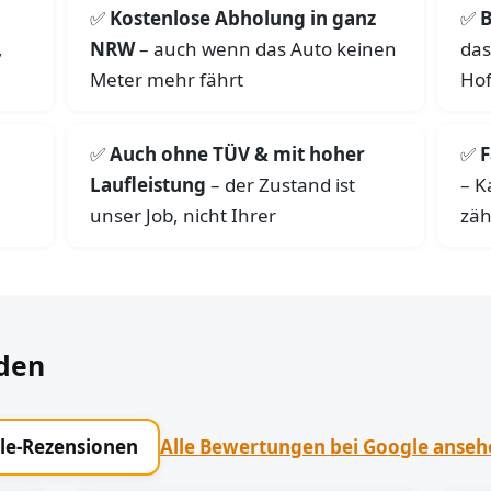
Kostenlose Abholung in ganz
B
,
NRW
– auch wenn das Auto keinen
das
Meter mehr fährt
Hof
Auch ohne TÜV & mit hoher
F
Laufleistung
– der Zustand ist
– K
unser Job, nicht Ihrer
zäh
den
gle-Rezensionen
Alle Bewertungen bei Google anse