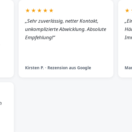
★★★★★
★
„Sehr zuverlässig, netter Kontakt,
„Ei
unkomplizierte Abwicklung. Absolute
Hän
Empfehlung!“
Imm
Kirsten P. · Rezension aus Google
Man
h