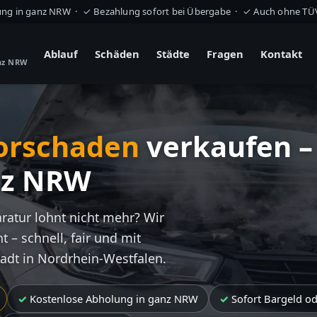
ung in ganz NRW · ✓ Bezahlung sofort bei Übergabe · ✓ Auch ohne T
Ablauf
Schäden
Städte
Fragen
Kontakt
anz NRW
orschaden
verkaufen –
nz NRW
aratur lohnt nicht mehr? Wir
t – schnell, fair und mit
tadt in Nordrhein-Westfalen.
Kostenlose Abholung in ganz NRW
Sofort Bargeld o