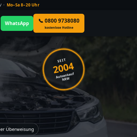
ÜV ·
Mo–Sa 8–20 Uhr
📞 0800 9738080
WhatsApp
kostenlose Hotline
SEIT
2004
Autoankauf
NRW
der Überweisung