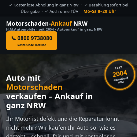
✓ Kostenlose Abholung in ganz NRW · ✓ Bezahlung sofort bei
Übergabe · ✓ Auch ohne TÜV ·
Mo–Sa 8–20 Uhr
Motorschaden-
Ankauf
NRW
H.M.Automobile · seit 2004 · Autoankauf in ganz NRW
📞 0800 9738080
kostenlose Hotline
SEIT
2004
Auto mit
Autoankauf
NRW
Motorschaden
verkaufen – Ankauf in
ganz NRW
Ihr Motor ist defekt und die Reparatur lohnt
nicht mehr? Wir kaufen Ihr Auto so, wie es
dasteht – schnell, fair und mit kostenloser