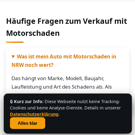
Häufige Fragen zum Verkauf mit
Motorschaden
Was ist mein Auto mit Motorschaden in
NRW noch wert?
Das hängt von Marke, Modell, Baujahr,
Laufleistung und Art des Schadens ab. Als
grobe Richtung: Fahrzeuge mit Motorschaden
🔒
Kurz zur Info:
Diese Webseite nutzt keine Tracking-
bringen je nach Restwert der Karosserie und
💬
Cookies und keine Analyse-Dienste. Details in unserer
der Teile oft noch mehrere hundert bis
Datenschutzerklärung
.
mehrere tausend Euro. Schicken Sie uns die
Alles klar
Fahrzeugdaten – Sie bekommen von uns eine