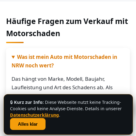
Häufige Fragen zum Verkauf mit
Motorschaden
Was ist mein Auto mit Motorschaden in
NRW noch wert?
Das hängt von Marke, Modell, Baujahr,
Laufleistung und Art des Schadens ab. Als
grobe Richtung: Fahrzeuge mit Motorschaden
🔒
Kurz zur Info:
Diese Webseite nutzt keine Tracking-
bringen je nach Restwert der Karosserie und
💬
Cookies und keine Analyse-Dienste. Details in unserer
der Teile oft noch mehrere hundert bis
Datenschutzerklärung
.
mehrere tausend Euro. Schicken Sie uns die
Alles klar
Fahrzeugdaten – Sie bekommen von uns eine