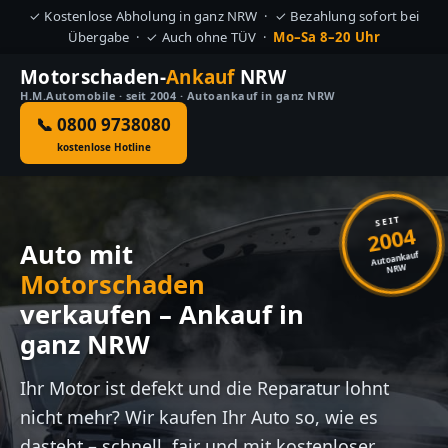
✓ Kostenlose Abholung in ganz NRW · ✓ Bezahlung sofort bei
Übergabe · ✓ Auch ohne TÜV ·
Mo–Sa 8–20 Uhr
Motorschaden-
Ankauf
NRW
H.M.Automobile · seit 2004 · Autoankauf in ganz NRW
📞 0800 9738080
kostenlose Hotline
SEIT
2004
Auto mit
Autoankauf
NRW
Motorschaden
verkaufen – Ankauf in
ganz NRW
Ihr Motor ist defekt und die Reparatur lohnt
nicht mehr? Wir kaufen Ihr Auto so, wie es
dasteht – schnell, fair und mit kostenloser