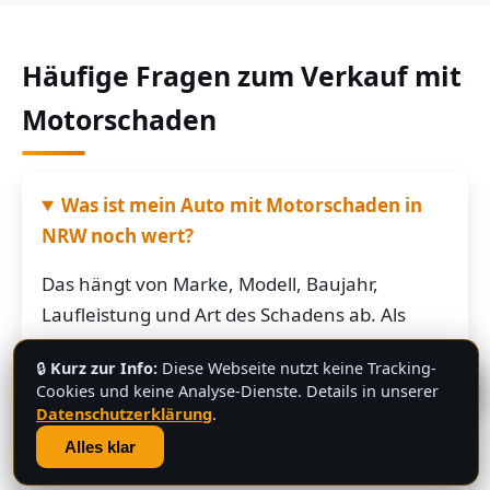
Häufige Fragen zum Verkauf mit
Motorschaden
Was ist mein Auto mit Motorschaden in
NRW noch wert?
Das hängt von Marke, Modell, Baujahr,
Laufleistung und Art des Schadens ab. Als
grobe Richtung: Fahrzeuge mit Motorschaden
🔒
Kurz zur Info:
Diese Webseite nutzt keine Tracking-
bringen je nach Restwert der Karosserie und
💬
Cookies und keine Analyse-Dienste. Details in unserer
der Teile oft noch mehrere hundert bis
Datenschutzerklärung
.
mehrere tausend Euro. Schicken Sie uns die
Alles klar
Fahrzeugdaten – Sie bekommen von uns eine