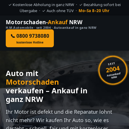
✓ Kostenlose Abholung in ganz NRW · ✓ Bezahlung sofort bei
Übergabe · ✓ Auch ohne TÜV ·
Mo–Sa 8–20 Uhr
Motorschaden-
Ankauf
NRW
H.M.Automobile · seit 2004 · Autoankauf in ganz NRW
📞 0800 9738080
kostenlose Hotline
SEIT
2004
Auto mit
Autoankauf
NRW
Motorschaden
verkaufen – Ankauf in
ganz NRW
Ihr Motor ist defekt und die Reparatur lohnt
nicht mehr? Wir kaufen Ihr Auto so, wie es
dasteht – schnell, fair und mit kostenloser