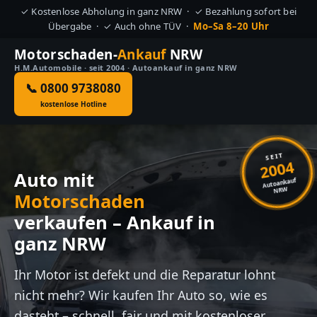
✓ Kostenlose Abholung in ganz NRW · ✓ Bezahlung sofort bei
Übergabe · ✓ Auch ohne TÜV ·
Mo–Sa 8–20 Uhr
Motorschaden-
Ankauf
NRW
H.M.Automobile · seit 2004 · Autoankauf in ganz NRW
📞 0800 9738080
kostenlose Hotline
SEIT
2004
Auto mit
Autoankauf
NRW
Motorschaden
verkaufen – Ankauf in
ganz NRW
Ihr Motor ist defekt und die Reparatur lohnt
nicht mehr? Wir kaufen Ihr Auto so, wie es
dasteht – schnell, fair und mit kostenloser