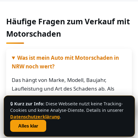
Häufige Fragen zum Verkauf mit
Motorschaden
Was ist mein Auto mit Motorschaden in
NRW noch wert?
Das hängt von Marke, Modell, Baujahr,
Laufleistung und Art des Schadens ab. Als
grobe Richtung: Fahrzeuge mit Motorschaden
🔒
Kurz zur Info:
Diese Webseite nutzt keine Tracking-
bringen je nach Restwert der Karosserie und
💬
Cookies und keine Analyse-Dienste. Details in unserer
der Teile oft noch mehrere hundert bis
Datenschutzerklärung
.
mehrere tausend Euro. Schicken Sie uns die
Alles klar
Fahrzeugdaten – Sie bekommen von uns eine