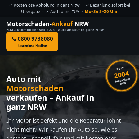
✓ Kostenlose Abholung in ganz NRW · ✓ Bezahlung sofort bei
Übergabe · ✓ Auch ohne TÜV ·
Mo–Sa 8–20 Uhr
Motorschaden-
Ankauf
NRW
H.M.Automobile · seit 2004 · Autoankauf in ganz NRW
📞 0800 9738080
kostenlose Hotline
SEIT
2004
Auto mit
Autoankauf
NRW
Motorschaden
verkaufen – Ankauf in
ganz NRW
Ihr Motor ist defekt und die Reparatur lohnt
nicht mehr? Wir kaufen Ihr Auto so, wie es
dasteht – schnell, fair und mit kostenloser