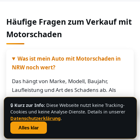
Häufige Fragen zum Verkauf mit
Motorschaden
Was ist mein Auto mit Motorschaden in
NRW noch wert?
Das hängt von Marke, Modell, Baujahr,
Laufleistung und Art des Schadens ab. Als
grobe Richtung: Fahrzeuge mit Motorschaden
🔒
Kurz zur Info:
Diese Webseite nutzt keine Tracking-
bringen je nach Restwert der Karosserie und
💬
Cookies und keine Analyse-Dienste. Details in unserer
der Teile oft noch mehrere hundert bis
Datenschutzerklärung
.
mehrere tausend Euro. Schicken Sie uns die
Alles klar
Fahrzeugdaten – Sie bekommen von uns eine