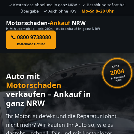
✓ Kostenlose Abholung in ganz NRW · ✓ Bezahlung sofort bei
Übergabe · ✓ Auch ohne TÜV ·
Mo–Sa 8–20 Uhr
Motorschaden-
Ankauf
NRW
H.M.Automobile · seit 2004 · Autoankauf in ganz NRW
📞 0800 9738080
kostenlose Hotline
SEIT
2004
Auto mit
Autoankauf
NRW
Motorschaden
verkaufen – Ankauf in
ganz NRW
Ihr Motor ist defekt und die Reparatur lohnt
nicht mehr? Wir kaufen Ihr Auto so, wie es
dasteht – schnell, fair und mit kostenloser