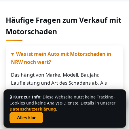
Häufige Fragen zum Verkauf mit
Motorschaden
Was ist mein Auto mit Motorschaden in
NRW noch wert?
Das hängt von Marke, Modell, Baujahr,
Laufleistung und Art des Schadens ab. Als
grobe Richtung: Fahrzeuge mit Motorschaden
🔒
Kurz zur Info:
Diese Webseite nutzt keine Tracking-
bringen je nach Restwert der Karosserie und
💬
Cookies und keine Analyse-Dienste. Details in unserer
der Teile oft noch mehrere hundert bis
Datenschutzerklärung
.
mehrere tausend Euro. Schicken Sie uns die
Alles klar
Fahrzeugdaten – Sie bekommen von uns eine