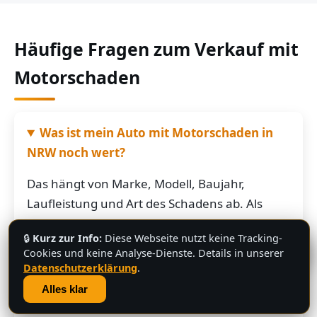
Häufige Fragen zum Verkauf mit
Motorschaden
Was ist mein Auto mit Motorschaden in
NRW noch wert?
Das hängt von Marke, Modell, Baujahr,
Laufleistung und Art des Schadens ab. Als
grobe Richtung: Fahrzeuge mit Motorschaden
🔒
Kurz zur Info:
Diese Webseite nutzt keine Tracking-
bringen je nach Restwert der Karosserie und
💬
Cookies und keine Analyse-Dienste. Details in unserer
der Teile oft noch mehrere hundert bis
Datenschutzerklärung
.
mehrere tausend Euro. Schicken Sie uns die
Alles klar
Fahrzeugdaten – Sie bekommen von uns eine