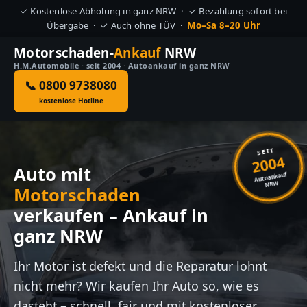
✓ Kostenlose Abholung in ganz NRW · ✓ Bezahlung sofort bei
Übergabe · ✓ Auch ohne TÜV ·
Mo–Sa 8–20 Uhr
Motorschaden-
Ankauf
NRW
H.M.Automobile · seit 2004 · Autoankauf in ganz NRW
📞 0800 9738080
kostenlose Hotline
SEIT
2004
Auto mit
Autoankauf
NRW
Motorschaden
verkaufen – Ankauf in
ganz NRW
Ihr Motor ist defekt und die Reparatur lohnt
nicht mehr? Wir kaufen Ihr Auto so, wie es
dasteht – schnell, fair und mit kostenloser