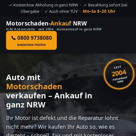
✓ Kostenlose Abholung in ganz NRW · ✓ Bezahlung sofort bei
Übergabe · ✓ Auch ohne TÜV ·
Mo–Sa 8–20 Uhr
Motorschaden-
Ankauf
NRW
H.M.Automobile · seit 2004 · Autoankauf in ganz NRW
📞 0800 9738080
kostenlose Hotline
SEIT
2004
Auto mit
Autoankauf
NRW
Motorschaden
verkaufen – Ankauf in
ganz NRW
Ihr Motor ist defekt und die Reparatur lohnt
nicht mehr? Wir kaufen Ihr Auto so, wie es
dasteht – schnell, fair und mit kostenloser