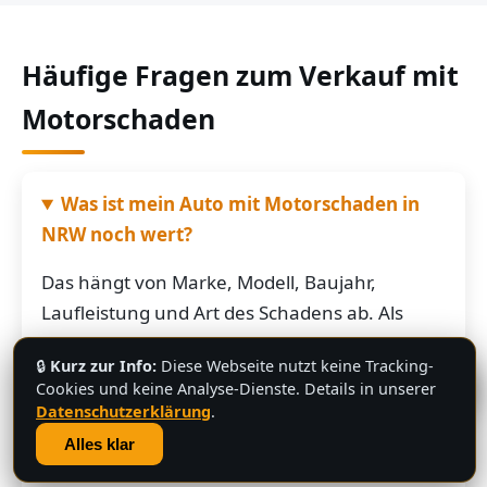
Häufige Fragen zum Verkauf mit
Motorschaden
Was ist mein Auto mit Motorschaden in
NRW noch wert?
Das hängt von Marke, Modell, Baujahr,
Laufleistung und Art des Schadens ab. Als
grobe Richtung: Fahrzeuge mit Motorschaden
🔒
Kurz zur Info:
Diese Webseite nutzt keine Tracking-
bringen je nach Restwert der Karosserie und
💬
Cookies und keine Analyse-Dienste. Details in unserer
der Teile oft noch mehrere hundert bis
Datenschutzerklärung
.
mehrere tausend Euro. Schicken Sie uns die
Alles klar
Fahrzeugdaten – Sie bekommen von uns eine