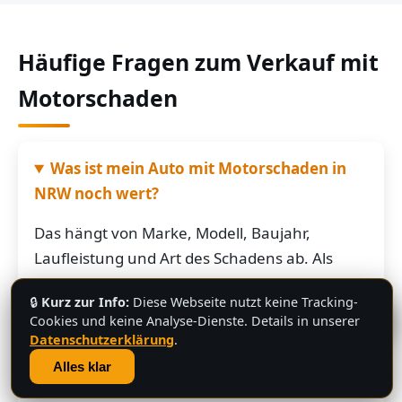
Häufige Fragen zum Verkauf mit
Motorschaden
Was ist mein Auto mit Motorschaden in
NRW noch wert?
Das hängt von Marke, Modell, Baujahr,
Laufleistung und Art des Schadens ab. Als
grobe Richtung: Fahrzeuge mit Motorschaden
🔒
Kurz zur Info:
Diese Webseite nutzt keine Tracking-
bringen je nach Restwert der Karosserie und
💬
Cookies und keine Analyse-Dienste. Details in unserer
der Teile oft noch mehrere hundert bis
Datenschutzerklärung
.
mehrere tausend Euro. Schicken Sie uns die
Alles klar
Fahrzeugdaten – Sie bekommen von uns eine