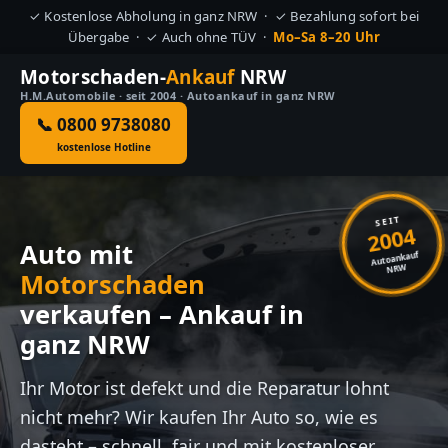
✓ Kostenlose Abholung in ganz NRW · ✓ Bezahlung sofort bei
Übergabe · ✓ Auch ohne TÜV ·
Mo–Sa 8–20 Uhr
Motorschaden-
Ankauf
NRW
H.M.Automobile · seit 2004 · Autoankauf in ganz NRW
📞 0800 9738080
kostenlose Hotline
SEIT
2004
Auto mit
Autoankauf
NRW
Motorschaden
verkaufen – Ankauf in
ganz NRW
Ihr Motor ist defekt und die Reparatur lohnt
nicht mehr? Wir kaufen Ihr Auto so, wie es
dasteht – schnell, fair und mit kostenloser