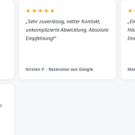
★★★★★
★
„Sehr zuverlässig, netter Kontakt,
„Ei
unkomplizierte Abwicklung. Absolute
Hän
Empfehlung!“
Imm
Kirsten P. · Rezension aus Google
Man
h