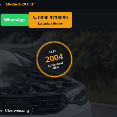
ÜV ·
Mo–Sa 8–20 Uhr
📞 0800 9738080
WhatsApp
kostenlose Hotline
SEIT
2004
Autoankauf
NRW
der Überweisung