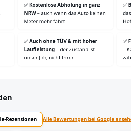
Kostenlose Abholung in ganz
B
,
NRW
– auch wenn das Auto keinen
das
Meter mehr fährt
Hof
Auch ohne TÜV & mit hoher
F
Laufleistung
– der Zustand ist
– K
unser Job, nicht Ihrer
zäh
den
gle-Rezensionen
Alle Bewertungen bei Google anse