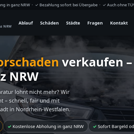
ung in ganz NRW · ✓ Bezahlung sofort bei Übergabe · ✓ Auch ohne T
Ablauf
Schäden
Städte
Fragen
Kontakt
anz NRW
orschaden
verkaufen –
nz NRW
aratur lohnt nicht mehr? Wir
t – schnell, fair und mit
tadt in Nordrhein-Westfalen.
Kostenlose Abholung in ganz NRW
Sofort Bargeld o