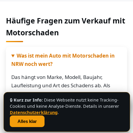
Häufige Fragen zum Verkauf mit
Motorschaden
Was ist mein Auto mit Motorschaden in
NRW noch wert?
Das hängt von Marke, Modell, Baujahr,
Laufleistung und Art des Schadens ab. Als
grobe Richtung: Fahrzeuge mit Motorschaden
🔒
Kurz zur Info:
Diese Webseite nutzt keine Tracking-
bringen je nach Restwert der Karosserie und
💬
Cookies und keine Analyse-Dienste. Details in unserer
der Teile oft noch mehrere hundert bis
Datenschutzerklärung
.
mehrere tausend Euro. Schicken Sie uns die
Alles klar
Fahrzeugdaten – Sie bekommen von uns eine