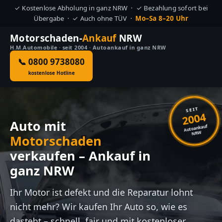
✓ Kostenlose Abholung in ganz NRW · ✓ Bezahlung sofort bei
Übergabe · ✓ Auch ohne TÜV ·
Mo–Sa 8–20 Uhr
Motorschaden-
Ankauf
NRW
H.M.Automobile · seit 2004 · Autoankauf in ganz NRW
📞 0800 9738080
kostenlose Hotline
SEIT
2004
Auto mit
Autoankauf
NRW
Motorschaden
verkaufen – Ankauf in
ganz NRW
Ihr Motor ist defekt und die Reparatur lohnt
nicht mehr? Wir kaufen Ihr Auto so, wie es
dasteht – schnell, fair und mit kostenloser