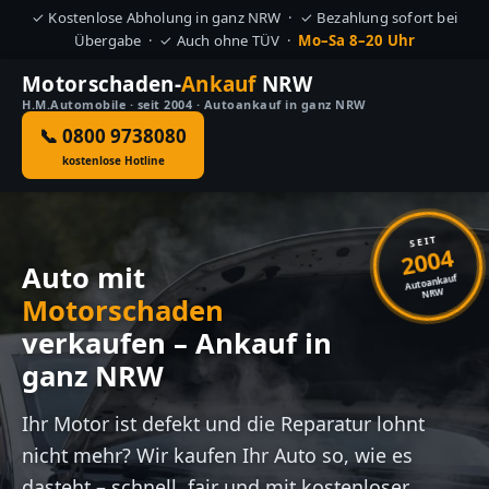
✓ Kostenlose Abholung in ganz NRW · ✓ Bezahlung sofort bei
Übergabe · ✓ Auch ohne TÜV ·
Mo–Sa 8–20 Uhr
Motorschaden-
Ankauf
NRW
H.M.Automobile · seit 2004 · Autoankauf in ganz NRW
📞 0800 9738080
kostenlose Hotline
SEIT
2004
Auto mit
Autoankauf
NRW
Motorschaden
verkaufen – Ankauf in
ganz NRW
Ihr Motor ist defekt und die Reparatur lohnt
nicht mehr? Wir kaufen Ihr Auto so, wie es
dasteht – schnell, fair und mit kostenloser