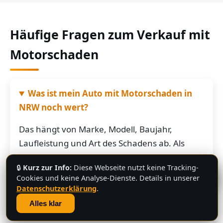
Häufige Fragen zum Verkauf mit
Motorschaden
Was ist mein Auto mit Motorschaden in
NRW noch wert?
Das hängt von Marke, Modell, Baujahr,
Laufleistung und Art des Schadens ab. Als
grobe Richtung: Fahrzeuge mit Motorschaden
🔒
Kurz zur Info:
Diese Webseite nutzt keine Tracking-
bringen je nach Restwert der Karosserie und
💬
Cookies und keine Analyse-Dienste. Details in unserer
der Teile oft noch mehrere hundert bis
Datenschutzerklärung
.
mehrere tausend Euro. Schicken Sie uns die
Alles klar
Fahrzeugdaten – Sie bekommen von uns eine