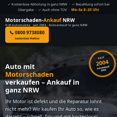
✓ Kostenlose Abholung in ganz NRW · ✓ Bezahlung sofort bei
Übergabe · ✓ Auch ohne TÜV ·
Mo–Sa 8–20 Uhr
Motorschaden-
Ankauf
NRW
H.M.Automobile · seit 2004 · Autoankauf in ganz NRW
📞 0800 9738080
kostenlose Hotline
SEIT
2004
Auto mit
Autoankauf
NRW
Motorschaden
verkaufen – Ankauf in
ganz NRW
Ihr Motor ist defekt und die Reparatur lohnt
nicht mehr? Wir kaufen Ihr Auto so, wie es
dasteht – schnell, fair und mit kostenloser