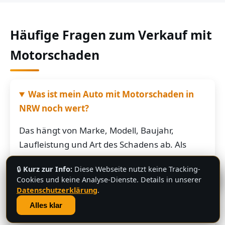
Häufige Fragen zum Verkauf mit
Motorschaden
Was ist mein Auto mit Motorschaden in
NRW noch wert?
Das hängt von Marke, Modell, Baujahr,
Laufleistung und Art des Schadens ab. Als
grobe Richtung: Fahrzeuge mit Motorschaden
🔒
Kurz zur Info:
Diese Webseite nutzt keine Tracking-
bringen je nach Restwert der Karosserie und
💬
Cookies und keine Analyse-Dienste. Details in unserer
der Teile oft noch mehrere hundert bis
Datenschutzerklärung
.
mehrere tausend Euro. Schicken Sie uns die
Alles klar
Fahrzeugdaten – Sie bekommen von uns eine