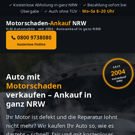
✓ Kostenlose Abholung in ganz NRW · ✓ Bezahlung sofort bei
Übergabe · ✓ Auch ohne TÜV ·
Mo–Sa 8–20 Uhr
Motorschaden-
Ankauf
NRW
H.M.Automobile · seit 2004 · Autoankauf in ganz NRW
📞 0800 9738080
kostenlose Hotline
SEIT
2004
Auto mit
Autoankauf
NRW
Motorschaden
verkaufen – Ankauf in
ganz NRW
Ihr Motor ist defekt und die Reparatur lohnt
nicht mehr? Wir kaufen Ihr Auto so, wie es
dasteht – schnell, fair und mit kostenloser