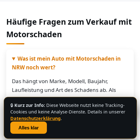
Häufige Fragen zum Verkauf mit
Motorschaden
Was ist mein Auto mit Motorschaden in
NRW noch wert?
Das hängt von Marke, Modell, Baujahr,
Laufleistung und Art des Schadens ab. Als
grobe Richtung: Fahrzeuge mit Motorschaden
🔒
Kurz zur Info:
Diese Webseite nutzt keine Tracking-
bringen je nach Restwert der Karosserie und
💬
Cookies und keine Analyse-Dienste. Details in unserer
der Teile oft noch mehrere hundert bis
Datenschutzerklärung
.
mehrere tausend Euro. Schicken Sie uns die
Alles klar
Fahrzeugdaten – Sie bekommen von uns eine