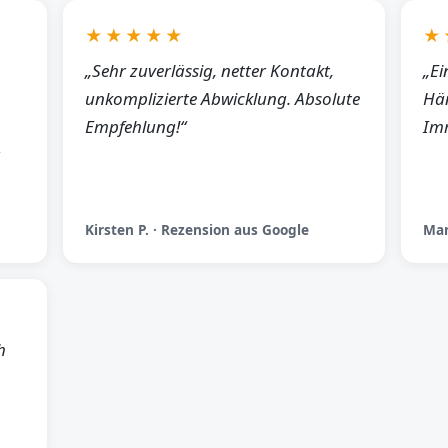
★★★★★
★
„Sehr zuverlässig, netter Kontakt,
„Ei
unkomplizierte Abwicklung. Absolute
Hän
Empfehlung!“
Imm
Kirsten P. · Rezension aus Google
Man
h