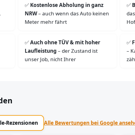
Kostenlose Abholung in ganz
B
,
NRW
– auch wenn das Auto keinen
das
Meter mehr fährt
Hof
Auch ohne TÜV & mit hoher
F
Laufleistung
– der Zustand ist
– K
unser Job, nicht Ihrer
zäh
den
gle-Rezensionen
Alle Bewertungen bei Google anse