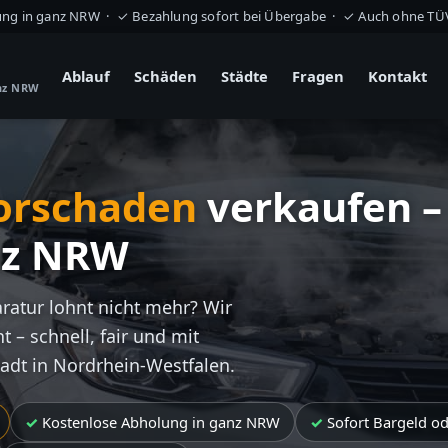
ung in ganz NRW · ✓ Bezahlung sofort bei Übergabe · ✓ Auch ohne T
Ablauf
Schäden
Städte
Fragen
Kontakt
anz NRW
orschaden
verkaufen –
nz NRW
aratur lohnt nicht mehr? Wir
t – schnell, fair und mit
tadt in Nordrhein-Westfalen.
Kostenlose Abholung in ganz NRW
Sofort Bargeld o