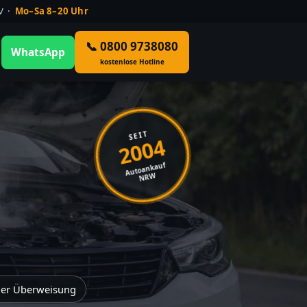
ÜV ·
Mo–Sa 8–20 Uhr
📞 0800 9738080
WhatsApp
kostenlose Hotline
SEIT
2004
Autoankauf
NRW
der Überweisung