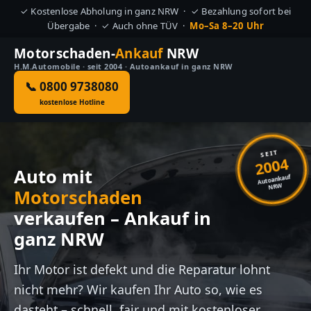
✓ Kostenlose Abholung in ganz NRW · ✓ Bezahlung sofort bei
Übergabe · ✓ Auch ohne TÜV ·
Mo–Sa 8–20 Uhr
Motorschaden-
Ankauf
NRW
H.M.Automobile · seit 2004 · Autoankauf in ganz NRW
📞 0800 9738080
kostenlose Hotline
SEIT
2004
Auto mit
Autoankauf
NRW
Motorschaden
verkaufen – Ankauf in
ganz NRW
Ihr Motor ist defekt und die Reparatur lohnt
nicht mehr? Wir kaufen Ihr Auto so, wie es
dasteht – schnell, fair und mit kostenloser