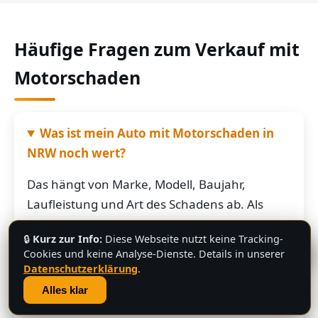
Häufige Fragen zum Verkauf mit
Motorschaden
Was ist mein Auto mit Motorschaden in
NRW noch wert?
Das hängt von Marke, Modell, Baujahr,
Laufleistung und Art des Schadens ab. Als
grobe Richtung: Fahrzeuge mit Motorschaden
🔒
Kurz zur Info:
Diese Webseite nutzt keine Tracking-
bringen je nach Restwert der Karosserie und
💬
Cookies und keine Analyse-Dienste. Details in unserer
der Teile oft noch mehrere hundert bis
Datenschutzerklärung
.
mehrere tausend Euro. Schicken Sie uns die
Alles klar
Fahrzeugdaten – Sie bekommen von uns eine