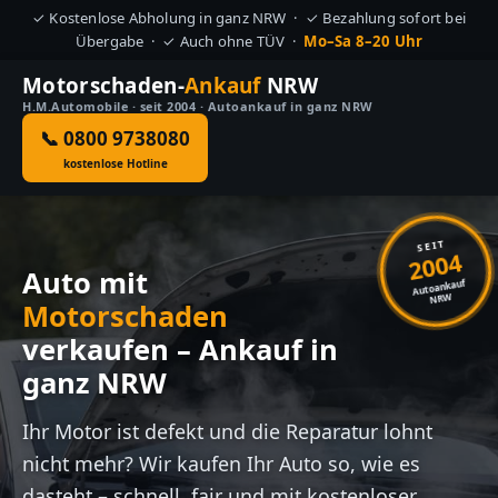
✓ Kostenlose Abholung in ganz NRW · ✓ Bezahlung sofort bei
Übergabe · ✓ Auch ohne TÜV ·
Mo–Sa 8–20 Uhr
Motorschaden-
Ankauf
NRW
H.M.Automobile · seit 2004 · Autoankauf in ganz NRW
📞 0800 9738080
kostenlose Hotline
SEIT
2004
Auto mit
Autoankauf
NRW
Motorschaden
verkaufen – Ankauf in
ganz NRW
Ihr Motor ist defekt und die Reparatur lohnt
nicht mehr? Wir kaufen Ihr Auto so, wie es
dasteht – schnell, fair und mit kostenloser