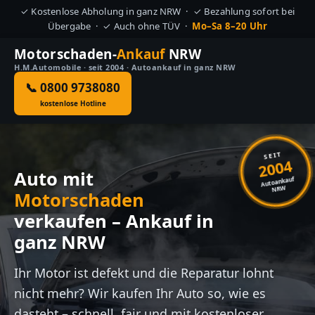
✓ Kostenlose Abholung in ganz NRW · ✓ Bezahlung sofort bei
Übergabe · ✓ Auch ohne TÜV ·
Mo–Sa 8–20 Uhr
Motorschaden-
Ankauf
NRW
H.M.Automobile · seit 2004 · Autoankauf in ganz NRW
📞 0800 9738080
kostenlose Hotline
SEIT
2004
Auto mit
Autoankauf
NRW
Motorschaden
verkaufen – Ankauf in
ganz NRW
Ihr Motor ist defekt und die Reparatur lohnt
nicht mehr? Wir kaufen Ihr Auto so, wie es
dasteht – schnell, fair und mit kostenloser