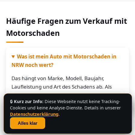
Häufige Fragen zum Verkauf mit
Motorschaden
Was ist mein Auto mit Motorschaden in
NRW noch wert?
Das hängt von Marke, Modell, Baujahr,
Laufleistung und Art des Schadens ab. Als
grobe Richtung: Fahrzeuge mit Motorschaden
🔒
Kurz zur Info:
Diese Webseite nutzt keine Tracking-
bringen je nach Restwert der Karosserie und
💬
Cookies und keine Analyse-Dienste. Details in unserer
der Teile oft noch mehrere hundert bis
Datenschutzerklärung
.
mehrere tausend Euro. Schicken Sie uns die
Alles klar
Fahrzeugdaten – Sie bekommen von uns eine