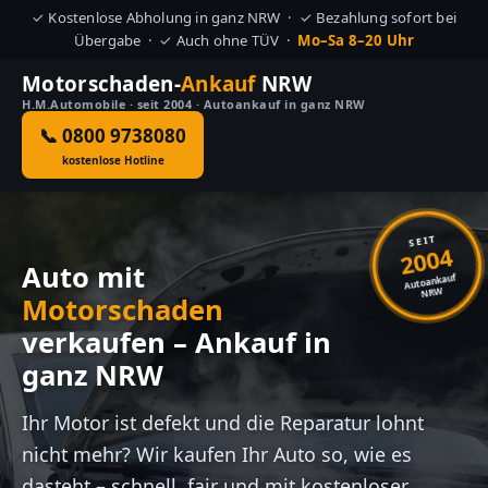
✓ Kostenlose Abholung in ganz NRW · ✓ Bezahlung sofort bei
Übergabe · ✓ Auch ohne TÜV ·
Mo–Sa 8–20 Uhr
Motorschaden-
Ankauf
NRW
H.M.Automobile · seit 2004 · Autoankauf in ganz NRW
📞 0800 9738080
kostenlose Hotline
SEIT
2004
Auto mit
Autoankauf
NRW
Motorschaden
verkaufen – Ankauf in
ganz NRW
Ihr Motor ist defekt und die Reparatur lohnt
nicht mehr? Wir kaufen Ihr Auto so, wie es
dasteht – schnell, fair und mit kostenloser