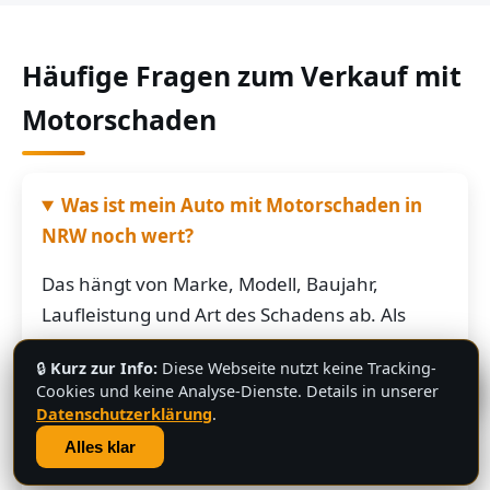
Häufige Fragen zum Verkauf mit
Motorschaden
Was ist mein Auto mit Motorschaden in
NRW noch wert?
Das hängt von Marke, Modell, Baujahr,
Laufleistung und Art des Schadens ab. Als
grobe Richtung: Fahrzeuge mit Motorschaden
🔒
Kurz zur Info:
Diese Webseite nutzt keine Tracking-
bringen je nach Restwert der Karosserie und
💬
Cookies und keine Analyse-Dienste. Details in unserer
der Teile oft noch mehrere hundert bis
Datenschutzerklärung
.
mehrere tausend Euro. Schicken Sie uns die
Alles klar
Fahrzeugdaten – Sie bekommen von uns eine